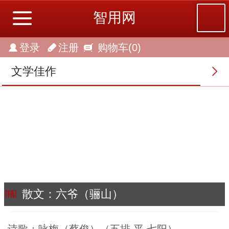
智用网
登录
注册
购物车
(0)
文学佳作
散文：六爷（骊山）
诗歌：咏梅（蔡俊）（五排 平 七阳）