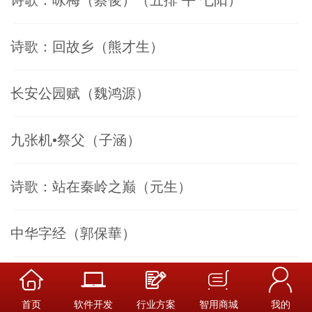
诗歌：回故乡（熊才生）
长安公园赋（魏鸿源）
九张机•祭父（子涵）
诗歌：站在秦岭之巅（元生）
中华字经（郭保華）
这种官势“扎”不得（骊山）
首页
软件开发
行业方案
智用商城
我的